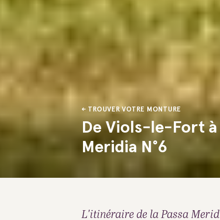
TROUVER VOTRE MONTURE
De Viols-le-Fort 
Meridia N°6
L'itinéraire de la Passa Merid