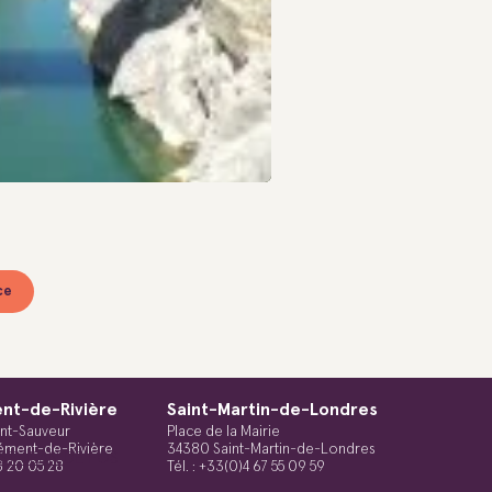
ce
Information Touristique
nt-de-Rivière
Saint-Martin-de-Londres
int-Sauveur
Place de la Mairie
ément-de-Rivière
34380 Saint-Martin-de-Londres
 ST JEAN DE FOS
48 20 05 28
Tél. : +33(0)4 67 55 09 59