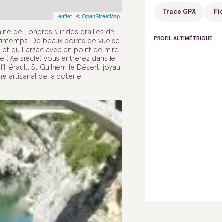
Trace GPX
Fi
Leaflet
| ©
OpenStreetMap
laine de Londres sur des drailles de
PROFIL ALTIMÉTRIQUE
rintemps. De beaux points de vue se
 et du Larzac avec en point de mire
le (IXe siècle) vous entrerez dans le
Hérault, St Guilhem le Désert, joyau
e artisanal de la poterie.
600
600
400
400
200
200
3km
3km
7km
7km
1
1
5km
5km
9km
9km