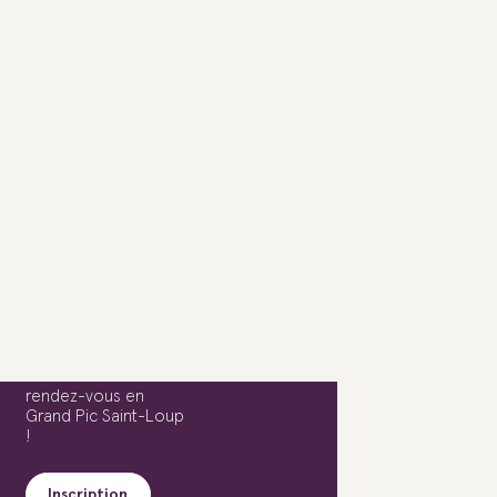
Newsletter
Ne ratez aucun
rendez-vous en
Grand Pic Saint-Loup
!
Inscription