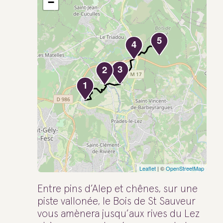
−
5
4
3
2
1
Leaflet
| ©
OpenStreetMap
Entre pins d’Alep et chênes, sur une
piste vallonée, le Bois de St Sauveur
vous amènera jusqu’aux rives du Lez