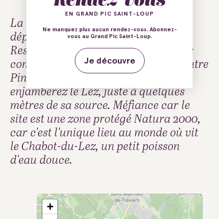
EN GRAND PIC SAINT-LOUP
La traversée des deux domaines
Ne manquez plus aucun rendez-vous. Abonnez-
départementaux de St Sauveur et de
vous au Grand Pic Saint-Loup.
Restinclières vous permettra de vous
connecter à la Passa Meridia n° 3. Entre
Je découvre
Pins d'Alep, chênes et garrigue, vous
enjamberez le Lez, juste à quelques
mètres de sa source. Méfiance car le
site est une zone protégé Natura 2000,
car c'est l'unique lieu au monde où vit
le Chabot-du-Lez, un petit poisson
d'eau douce.
+