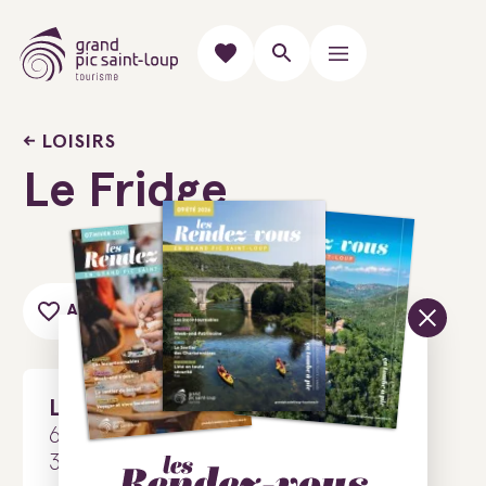
LOISIRS
Le Fridge
Ajouter au carnet de voyage
Le Fridge
6 Rue Richelieu
34000 Montpellier