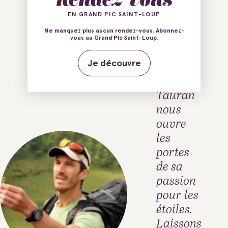
EN GRAND PIC SAINT-LOUP
C'est au
Ne manquez plus aucun rendez-vous. Abonnez-
début de
vous au Grand Pic Saint-Loup.
la nuit
que
Je découvre
Julien
Tauran
nous
ouvre
les
portes
de sa
passion
pour les
étoiles.
Laissons