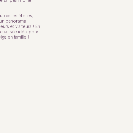
tue un patrimoine
utoie les étoiles,
 un panorama
urs et visiteurs ! En
re un site idéal pour
ige en famille !