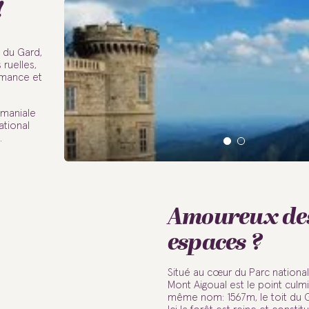
!
n du Gard,
 ruelles,
umance et
omaniale
ational
.
Amoureux de
espaces ?
Situé au cœur du Parc nationa
Mont Aigoual est le point culm
même nom: 1567m, le toit du G