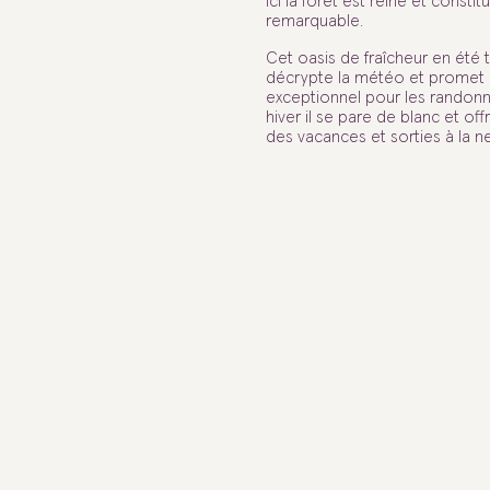
Ici la forêt est reine et consti
remarquable.
Cet oasis de fraîcheur en été t
décrypte la météo et promet
exceptionnel pour les randonne
hiver il se pare de blanc et off
des vacances et sorties à la ne