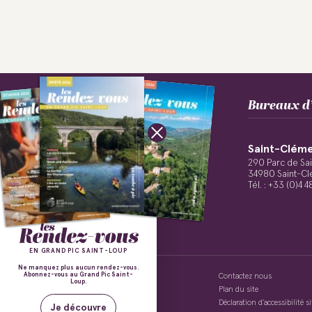
Bureaux d’
Saint-Cléme
Suivez-nous !
290 Parc de Sa
34980 Saint-Cl
Tél. : +33 (0)4 
EN GRAND PIC SAINT-LOUP
Ne manquez plus aucun rendez-vous.
Abonnez-vous au Grand Pic Saint-
Politique de confidentialité
Contactez nous
Loup.
Mentions légales
Plan du site
Conditions Générales de Vente
Déclaration d’accessibilité 
Je découvre