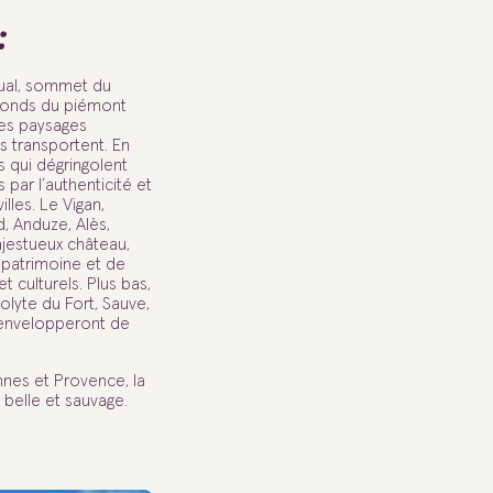
:
ual, sommet du
bonds du piémont
les paysages
s transportent. En
s qui dégringolent
 par l’authenticité et
les. Le Vigan,
d, Anduze, Alès,
jestueux château,
 patrimoine et de
 culturels. Plus bas,
olyte du Fort, Sauve,
envelopperont de
nnes et Provence, la
belle et sauvage.