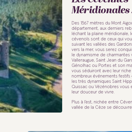
Méridionales 
Des 1567 mètres du Mont Aigo
département, aux derniers re
léchant la plaine méridionale, 
cévenols sont de ceux qui vou
suivant les vallées des Gardon
vers la mer, vous serez conquis
le dynamisme de charmantes vil
Valleraugue, Saint Jean du Gar
Génolhac ou Portes et son ma
vous séduiront avec leur riche
nombreux événements festifs et
les très dynamiques Saint Hipp
Quissac ou Vézénobres vous 
leur douceur de vivre.
Plus à l’est, nichée entre Céve
vallée de la Cèze se découvre 