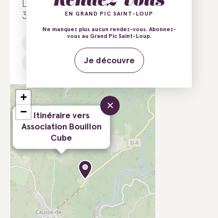
La Grange
34380 Causse-de-la-Selle
EN GRAND PIC SAINT-LOUP
Ne manquez plus aucun rendez-vous. Abonnez-
vous au Grand Pic Saint-Loup.
E-mail
Tél.
Je découvre
Site web
+
×
−
Itinéraire vers
Association Bouillon
Cube