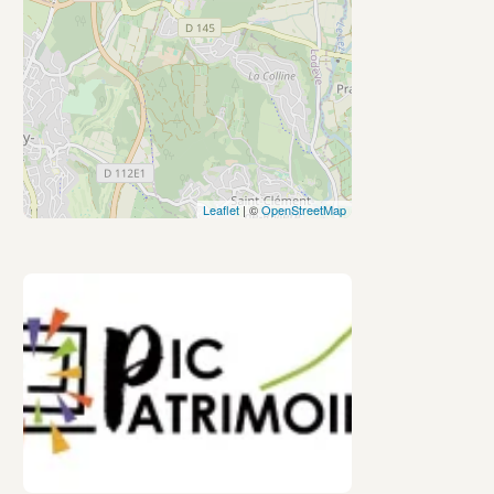
Leaflet
| ©
OpenStreetMap