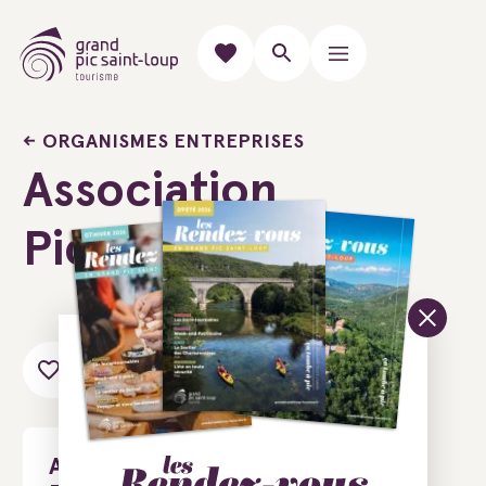
ORGANISMES ENTREPRISES
Association
Pic Patrimoine
Ajouter au carnet de voyage
Association Pic