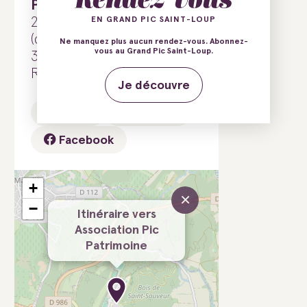
Patrimoine
290 Parc Saint-Sauveur
EN GRAND PIC SAINT-LOUP
(domiciliation postale)
Ne manquez plus aucun rendez-vous. Abonnez-
vous au Grand Pic Saint-Loup.
34980 Saint-Clément-de-
Rivière
Je découvre
E-mail
Site web
Facebook
+
×
−
Itinéraire vers
Association Pic
Patrimoine