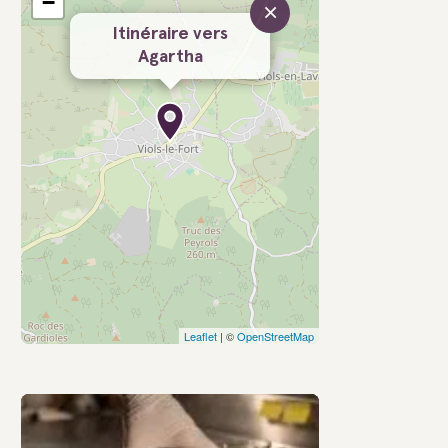
−
×
Itinéraire vers
Agartha
Leaflet
| ©
OpenStreetMap