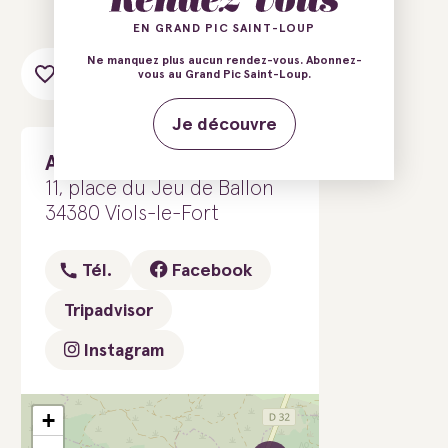
EN GRAND PIC SAINT-LOUP
Ne manquez plus aucun rendez-vous. Abonnez-
Ajouter au carnet de voyage
vous au Grand Pic Saint-Loup.
Je découvre
Agartha
11, place du Jeu de Ballon
34380 Viols-le-Fort
Tél.
Facebook
Tripadvisor
Instagram
+