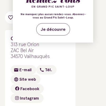
EN GRAND PIC SAINT-LOUP
Ne manquez plus aucun rendez-vous. Abonnez-
Ajouter au carnet de voyage
vous au Grand Pic Saint-Loup.
Je découvre
Cheffe Emi - Traiteur
313 rue Orion
ZAC Bel Air
34570 Vailhauquès
E-mail
Tél.
Site web
Facebook
Instagram