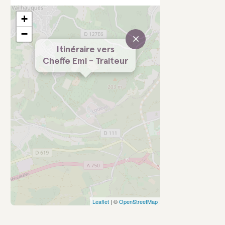
+
−
×
Itinéraire vers
Cheffe Emi - Traiteur
Leaflet
| ©
OpenStreetMap