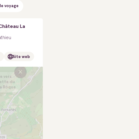
de voyage
Château La
athieu
Site web
×
e vers
ette du
a Roque