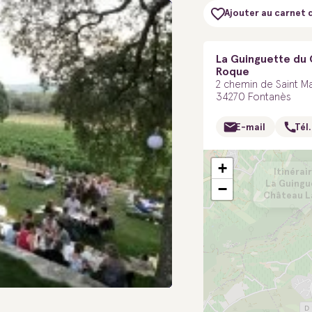
Ajouter au carnet 
La Guinguette du 
Roque
2 chemin de Saint M
34270 Fontanès
E-mail
Tél.
+
Itinérair
La Guingu
−
Château L