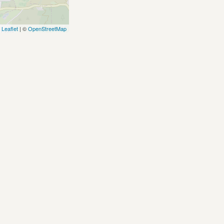
Leaflet
| ©
OpenStreetMap