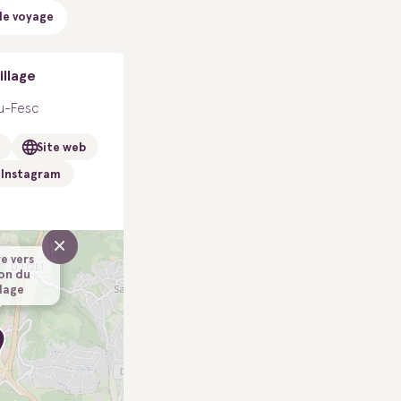
de voyage
illage
u-Fesc
Site web
Instagram
×
re vers
on du
lage