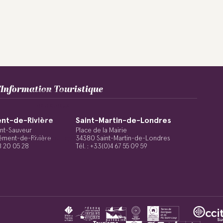
Information Touristique
COMPLÉMENT
€
Les plateaux
nt-de-Rivière
Saint-Martin-de-Londres
Le Caviar
int-Sauveur
Place de la Mairie
ément-de-Rivière
Les coquillages
34380 Saint-Martin-de-Londres
48 20 05 28
Tél. : +33(0)4 67 55 09 59