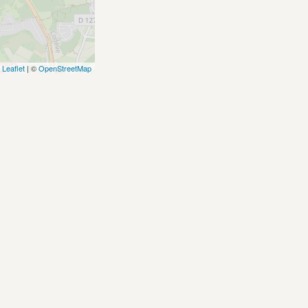
Leaflet
| ©
OpenStreetMap