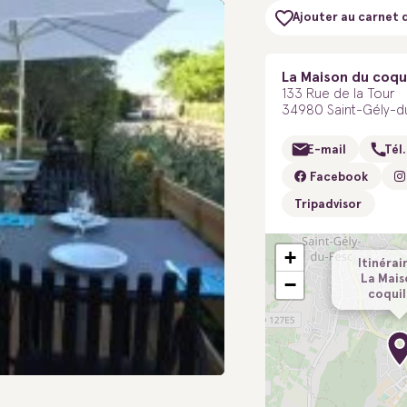
Ajouter au carnet 
La Maison du coqu
133 Rue de la Tour
34980 Saint-Gély-d
E-mail
Tél.
Facebook
Tripadvisor
+
Itinérai
La Mais
−
coquil