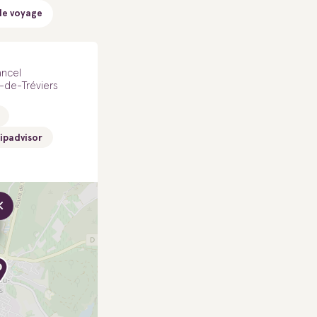
de voyage
ancel
-de-Tréviers
ipadvisor
×