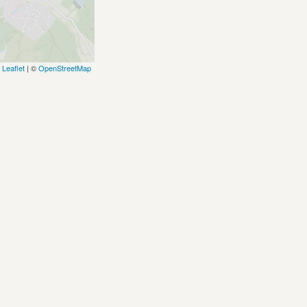
Leaflet
| ©
OpenStreetMap