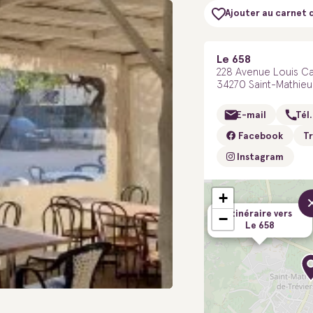
Ajouter au carnet 
Le 658
228 Avenue Louis C
34270 Saint-Mathieu
E-mail
Tél.
Facebook
Tr
Instagram
+
Itinéraire vers
−
Le 658