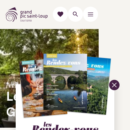
UN LUNDI À TABLE
Les Docks du
GR