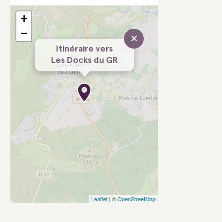
+
−
×
Itinéraire vers
Les Docks du GR
Leaflet
| ©
OpenStreetMap