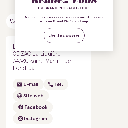
EN GRAND PIC SAINT-LOUP
Ne manquez plus aucun rendez-vous. Abonnez-
Ajouter au carnet de voyage
vous au Grand Pic Saint-Loup.
Je découvre
Les Docks du GR
03 ZAC La Liquière
34380 Saint-Martin-de-
Londres
E-mail
Tél.
Site web
Facebook
Instagram