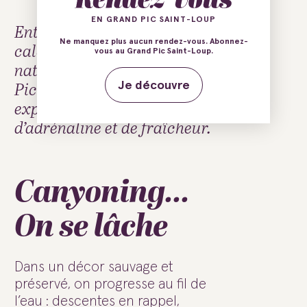
EN GRAND PIC SAINT-LOUP
Entre eau vive, falaises
Ne manquez plus aucun rendez-vous. Abonnez-
calcaires et vasques
vous au Grand Pic Saint-Loup.
naturelles, le canyoning au
Pic Saint-Loup offre une
Je découvre
expérience pleine
d’adrénaline et de fraîcheur.
Canyoning...
On se lâche
Dans un décor sauvage et
préservé, on progresse au fil de
l’eau : descentes en rappel,