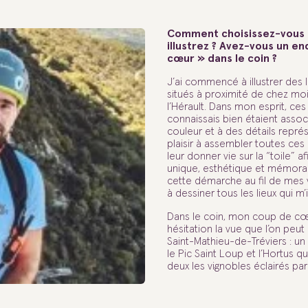
Comment choisissez-vous l
illustrez ? Avez-vous un en
cœur » dans le coin ?
J’ai commencé à illustrer des l
situés à proximité de chez moi
l’Hérault. Dans mon esprit, ces 
connaissais bien étaient assoc
couleur et à des détails représe
plaisir à assembler toutes ces
leur donner vie sur la “toile” a
unique, esthétique et mémorab
cette démarche au fil de mes 
à dessiner tous les lieux qui m’
Dans le coin, mon coup de cœ
hésitation la vue que l’on peu
Saint-Mathieu-de-Tréviers : un
le Pic Saint Loup et l’Hortus q
deux les vignobles éclairés par