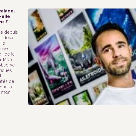
calade.
-elle
ns ?
de depuis
ur deux
 le
 une
 : de la
on. Mon
’observe
iques.
t
étés de
iques et
nt mon
s