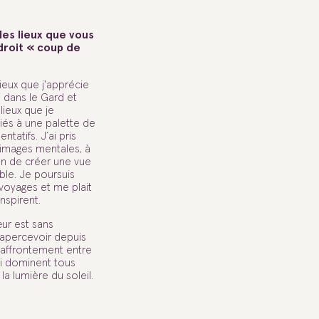
es lieux que vous
droit « coup de
ieux que j'apprécie
 dans le Gard et
lieux que je
iés à une palette de
ntatifs. J’ai pris
 images mentales, à
fin de créer une vue
le. Je poursuis
voyages et me plait
inspirent.
ur est sans
t apercevoir depuis
 affrontement entre
ui dominent tous
 la lumière du soleil.