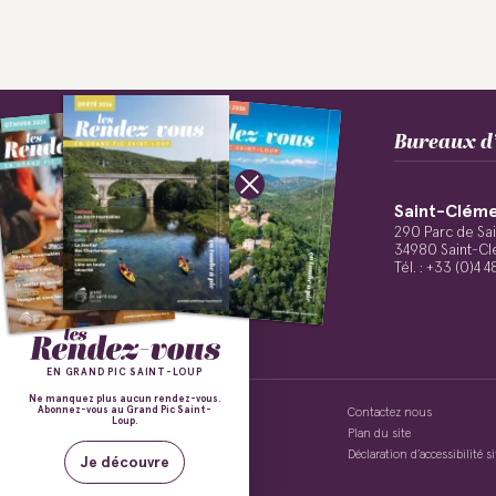
Bureaux d’
Saint-Cléme
Suivez-nous !
290 Parc de Sa
34980 Saint-Cl
Tél. : +33 (0)4 
EN GRAND PIC SAINT-LOUP
Ne manquez plus aucun rendez-vous.
Abonnez-vous au Grand Pic Saint-
Politique de confidentialité
Contactez nous
Loup.
Mentions légales
Plan du site
Conditions Générales de Vente
Déclaration d’accessibilité 
Je découvre