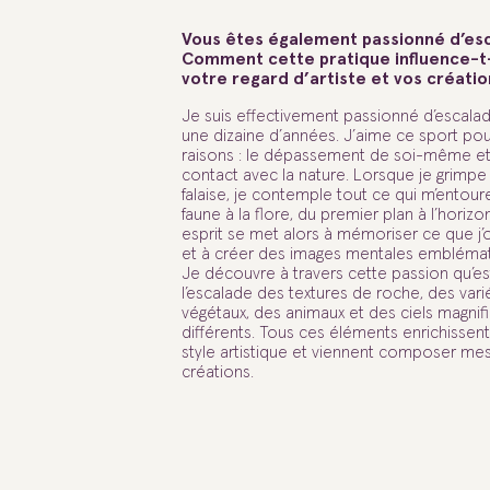
Vous êtes également passionné d’es
Comment cette pratique influence-t
votre regard d’artiste et vos créatio
Je suis effectivement passionné d’escala
une dizaine d’années. J’aime ce sport po
raisons : le dépassement de soi-même et
contact avec la nature. Lorsque je grimpe
falaise, je contemple tout ce qui m’entoure
faune à la flore, du premier plan à l’horiz
esprit se met alors à mémoriser ce que j
et à créer des images mentales emblémat
Je découvre à travers cette passion qu’es
l’escalade des textures de roche, des vari
végétaux, des animaux et des ciels magnif
différents. Tous ces éléments enrichisse
style artistique et viennent composer me
créations.