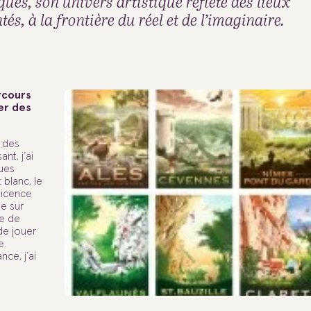
ues, son univers artistique reflète des lieux
tés, à la frontière du réel et de l’imaginaire.
rcours
er des
e des
nt, j’ai
ues
 blanc, le
Licence
ue sur
re de
de jouer
re.
nce, j’ai