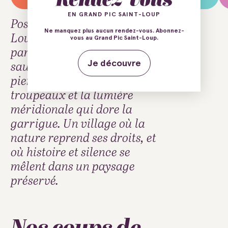
EN GRAND PIC SAINT-LOUP
Posé au pied du Pic Saint-
Ne manquez plus aucun rendez-vous. Abonnez-
Loup, Cazevieille charme
vous au Grand Pic Saint-Loup.
par ses panoramas
sauvages, son bâti rural de
Je découvre
pierres, ses lavognes, ses
troupeaux et la lumière
méridionale qui dore la
garrigue. Un village où la
nature reprend ses droits, et
où histoire et silence se
mêlent dans un paysage
préservé.