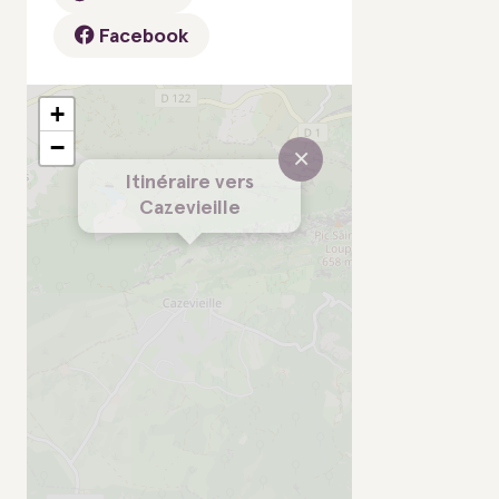
Facebook
+
−
×
Itinéraire vers
Cazevieille