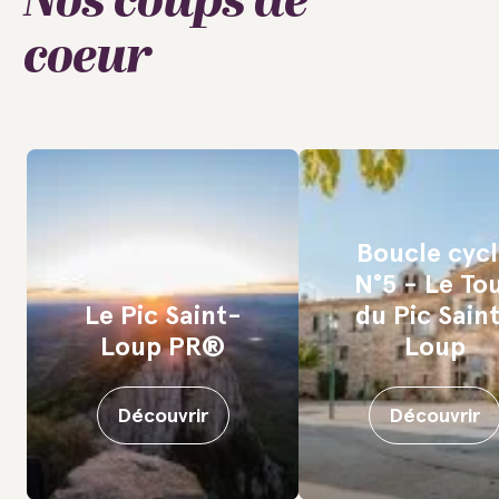
Nos coups de
coeur
Boucle cyc
N°5 - Le To
Le Pic Saint-
du Pic Sain
Loup PR®
Loup
Découvrir
Découvrir