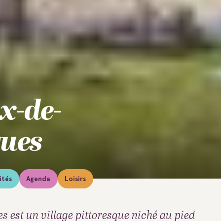
x-de-
gues
ités
Agenda
Loisirs
s est un village pittoresque niché au pied