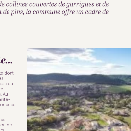
e collines couvertes de garrigues et de
t de pins, la commune offre un cadre de
te…
age dont
es
issu du
xe -
. Au
ainte-
mportance
ues
bon de
rs,