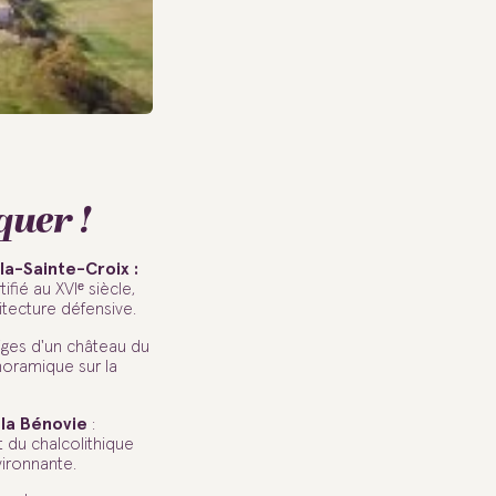
quer !
-la-Sainte-Croix :
tifié au XVIᵉ siècle,
itecture défensive.
iges d'un château du
noramique sur la
 la Bénovie
:
 du chalcolithique
nvironnante.