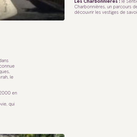
Les Charbonnières :
le Sent
Charbonnières, un parcours d
découvrir les vestiges de savoir
 dans
reconnue
ques,
rah, le
 2000 en
ie, qui