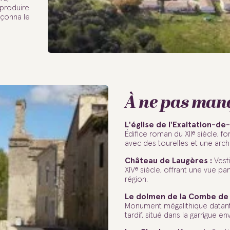
 produire
açonna le
À ne pas man
L'église de l'Exaltation-de
Édifice roman du XIIᵉ siècle, for
avec des tourelles et une arch
Château de Laugères :
Vest
XIVᵉ siècle, offrant une vue pa
région.
Le dolmen de la Combe de
Monument mégalithique datant
tardif, situé dans la garrigue e