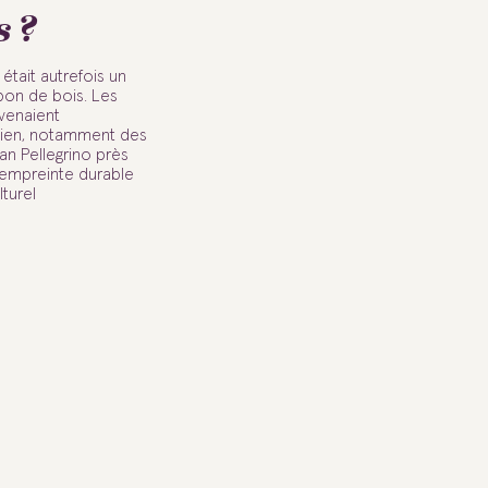
s ?
était autrefois un
bon de bois. Les
 venaient
alien, notamment des
n Pellegrino près
 empreinte durable
lturel