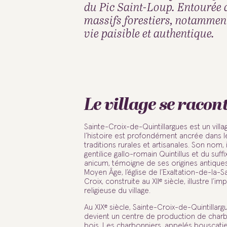
du Pic Saint-Loup. Entourée d
massifs forestiers, notammen
vie paisible et authentique.
Le village se racon
Sainte-Croix-de-Quintillargues est un vill
l’histoire est profondément ancrée dans l
traditions rurales et artisanales. Son nom, 
gentilice gallo-romain Quintillus et du suffi
anicum, témoigne de ses origines antiques
Moyen Âge, l’église de l’Exaltation-de-la-S
Croix, construite au XIIᵉ siècle, illustre l’i
religieuse du village.
Au XIXᵉ siècle, Sainte-Croix-de-Quintillarg
devient un centre de production de char
bois. Les charbonniers, appelés bouscatie