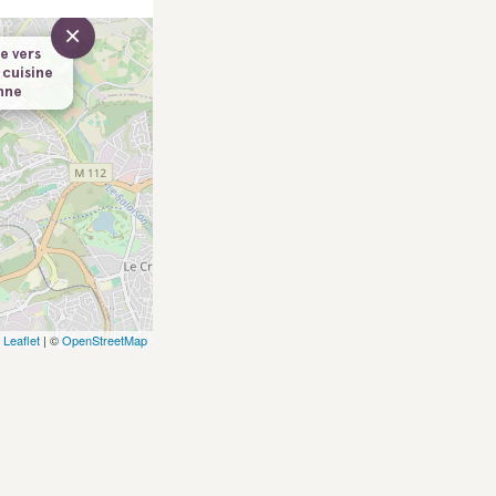
×
e vers
 cuisine
enne
Leaflet
| ©
OpenStreetMap