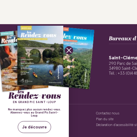
Bureaux d’
Culture &
Œnorando® entre
Les balades nature et
Les professionnels à
Grés de Montpellier
Les découvertes
Aux bords des
patrimoine
Nature
Sport
et Pic Saint-Loup
votre service
épicuriennes
Inspirations
Séjourner
paysages
guidées
Saint-Cléme
Suivez-nous !
290 Parc de Sa
34980 Saint-Cl
Tél. : +33 (0)4 
EN GRAND PIC SAINT-LOUP
Ne manquez plus aucun rendez-vous.
Abonnez-vous au Grand Pic Saint-
Politique de confidentialité
Contactez nous
Loup.
Mentions légales
Plan du site
Conditions Générales de Vente
Déclaration d’accessibilité 
Je découvre