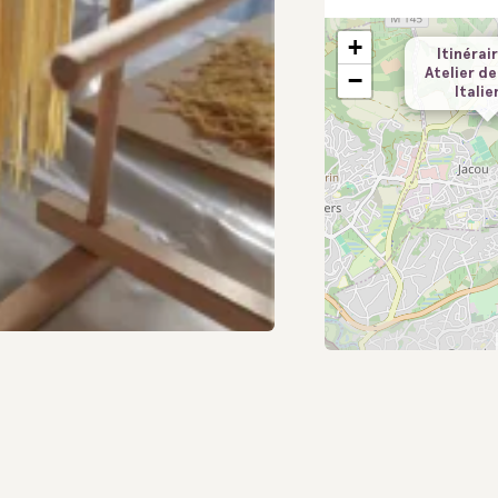
+
Itinérair
Atelier de
−
Itali