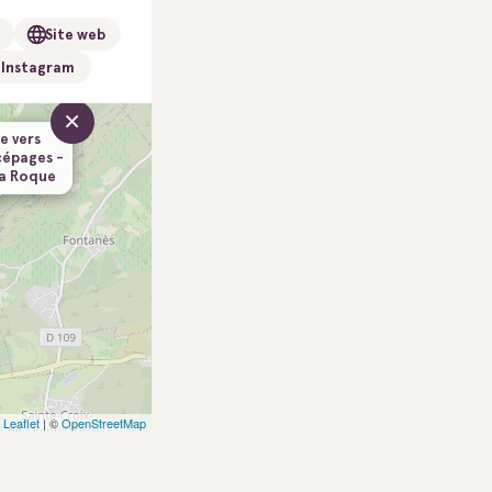
Site web
Instagram
×
e vers
cépages -
a Roque
Leaflet
| ©
OpenStreetMap