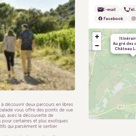
E-mail
Tél.
Facebook
+
Itinérair
Au gré des 
−
Château L
à découvrir deux parcours en libres
a balade vous offre des points de vue
Loup, avec la découverte de
s pour certaines et plus exotiques
ifs qui parsèment le sentier.