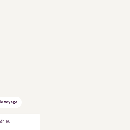
de voyage
athieu