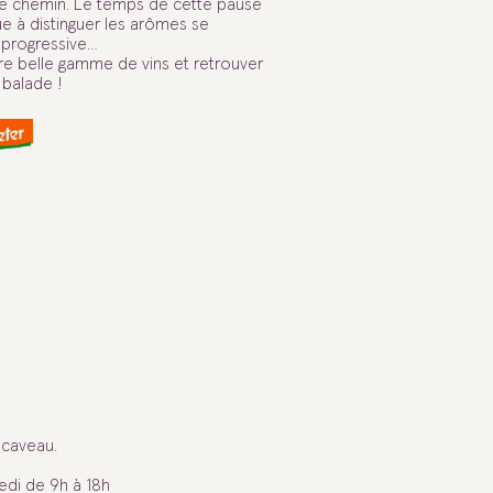
tre chemin. Le temps de cette pause
ue à distinguer les arômes se
t progressive…
re belle gamme de vins et retrouver
 balade !
 caveau.
edi de 9h à 18h