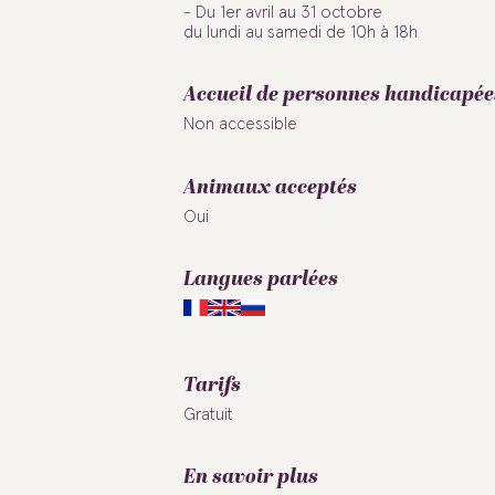
- Du 1er avril au 31 octobre
du lundi au samedi de 10h à 18h
Accueil de personnes handicapée
Non accessible
Culture &
Œnorando® entre
Les balades nature et
Les professionnels à
Grés de Montpellier
Les découvertes
Aux bords des
patrimoine
Nature
Sport
Animaux acceptés
et Pic Saint-Loup
votre service
épicuriennes
Inspirations
Séjourner
paysages
guidées
Oui
Langues parlées
Tarifs
Gratuit
En savoir plus