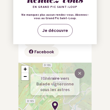
Hameau de Biranques
EN GRAND PIC SAINT-LOUP
34380 Notre-Dame-de-
Ne manquez plus aucun rendez-vous. Abonnez-
Londres
vous au Grand Pic Saint-Loup.
Je découvre
E-mail
Tél.
Site web
Facebook
+
×
−
Itinéraire vers
Balade vigneronne
sous les astres