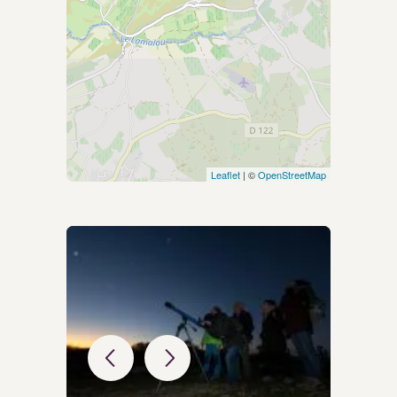
Leaflet
| ©
OpenStreetMap