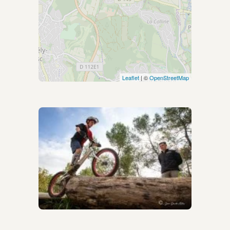
Leaflet
| ©
OpenStreetMap