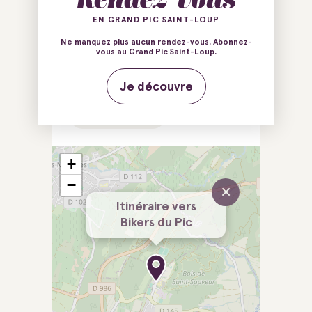
34980 Saint-Clément-de-
Rivière
EN GRAND PIC SAINT-LOUP
Ne manquez plus aucun rendez-vous. Abonnez-
vous au Grand Pic Saint-Loup.
E-mail
Tél.
Je découvre
Site web
Facebook
+
−
×
Itinéraire vers
Bikers du Pic