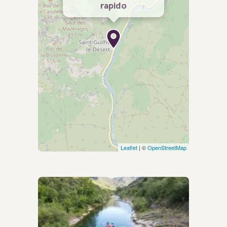
rapido
Leaflet
| ©
OpenStreetMap