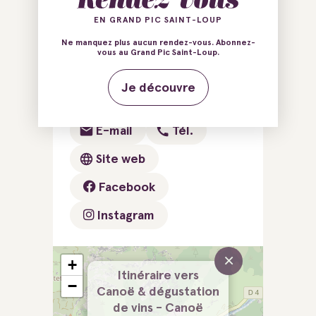
EN GRAND PIC SAINT-LOUP
2 Avenue Saint-Benoît
Ne manquez plus aucun rendez-vous. Abonnez-
d'Aniane
vous au Grand Pic Saint-Loup.
34150 Saint-Guilhem-le-
Je découvre
Désert
E-mail
Tél.
Site web
Facebook
Instagram
×
+
Itinéraire vers
−
Canoë & dégustation
de vins - Canoë