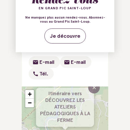
Ajouter au carnet de voyage
EN GRAND PIC SAINT-LOUP
Ne manquez plus aucun rendez-vous. Abonnez-
vous au Grand Pic Saint-Loup.
Mas de Conquette
Je découvre
34380 Saint-Martin-de-
Londres
E-mail
E-mail
Tél.
×
+
Itinéraire vers
DÉCOUVREZ LES
−
ATELIERS
PÉDAGOGIQUES À LA
FERME