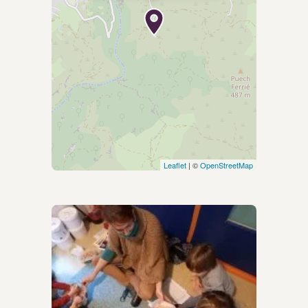
Leaflet
| ©
OpenStreetMap