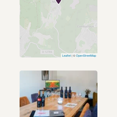
Leaflet
| ©
OpenStreetMap