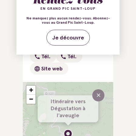
Caravettes
EN GRAND PIC SAINT-LOUP
34980 Murles
Ne manquez plus aucun rendez-vous. Abonnez-
vous au Grand Pic Saint-Loup.
E-mail
E-mail
Je découvre
Tél.
Tél.
Tél.
Tél.
Site web
+
×
−
Itinéraire vers
Dégustation à
l'aveugle