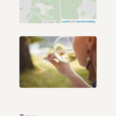
Leaflet
| ©
OpenStreetMap