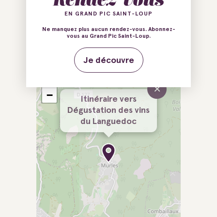
EN GRAND PIC SAINT-LOUP
E-mail
Tél.
Ne manquez plus aucun rendez-vous. Abonnez-
vous au Grand Pic Saint-Loup.
Tél.
Je découvre
+
×
−
Itinéraire vers
Dégustation des vins
du Languedoc