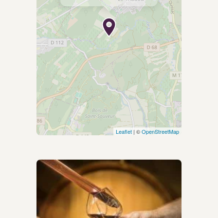
Leaflet
| ©
OpenStreetMap