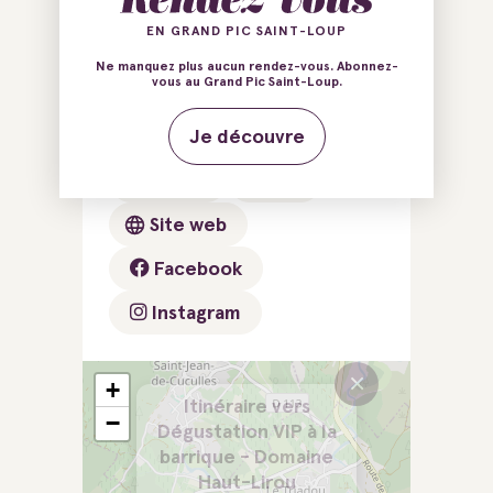
Ajouter au carnet de voyage
EN GRAND PIC SAINT-LOUP
Ne manquez plus aucun rendez-vous. Abonnez-
vous au Grand Pic Saint-Loup.
34270 Le Triadou
Je découvre
E-mail
Tél.
Site web
Facebook
Instagram
×
+
Itinéraire vers
−
Dégustation VIP à la
barrique - Domaine
Haut-Lirou