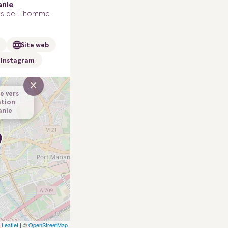
anie
its de L'homme
Site web
Instagram
×
e vers
ation
anie
Leaflet
| ©
OpenStreetMap