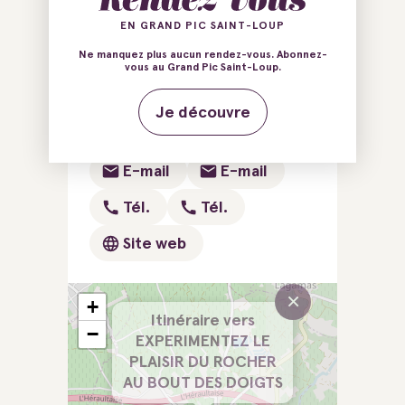
Ajouter au carnet de voyage
EN GRAND PIC SAINT-LOUP
Ne manquez plus aucun rendez-vous. Abonnez-
vous au Grand Pic Saint-Loup.
34725 Saint-André-de-
Je découvre
Sangonis
E-mail
E-mail
Tél.
Tél.
Site web
×
+
Itinéraire vers
−
EXPERIMENTEZ LE
PLAISIR DU ROCHER
AU BOUT DES DOIGTS