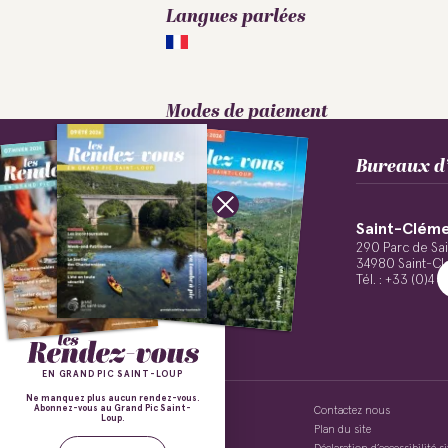
Langues parlées
Modes de paiement
Carte bleue
Chèques Vacances
Bureaux d’
Culture &
Espèces
Œnorando® entre
Les balades nature et
Les professionnels à
Grés de Montpellier
Les découvertes
Aux bords des
patrimoine
Nature
Sport
et Pic Saint-Loup
votre service
épicuriennes
Inspirations
Séjourner
paysages
guidées
Saint-Cléme
Suivez-nous !
290 Parc de Sa
34980 Saint-Cl
Tél. : +33 (0)4 
EN GRAND PIC SAINT-LOUP
Ne manquez plus aucun rendez-vous.
Abonnez-vous au Grand Pic Saint-
Politique de confidentialité
Contactez nous
Loup.
Mentions légales
Plan du site