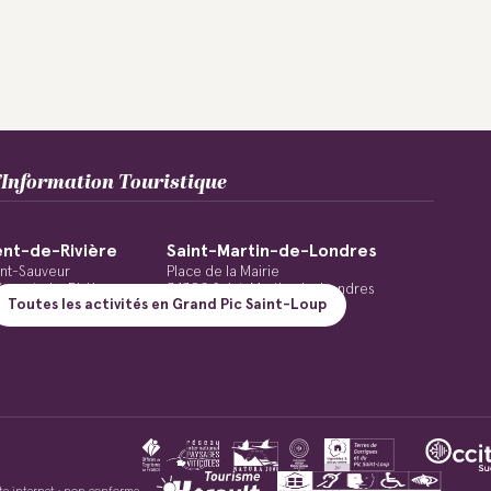
Information Touristique
nt-de-Rivière
Saint-Martin-de-Londres
int-Sauveur
Place de la Mairie
ément-de-Rivière
34380 Saint-Martin-de-Londres
Toutes les activités en Grand Pic Saint-Loup
48 20 05 28
Tél. : +33(0)4 67 55 09 59