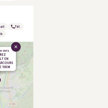
ail
Tél.
eb
×
e vers
REZ
LT EN
ARCOURS
E 15KM