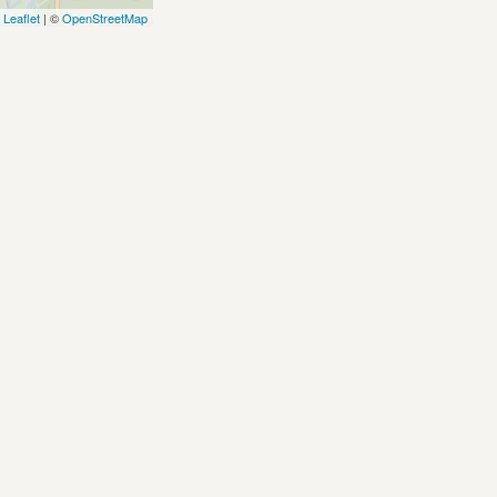
Leaflet
| ©
OpenStreetMap