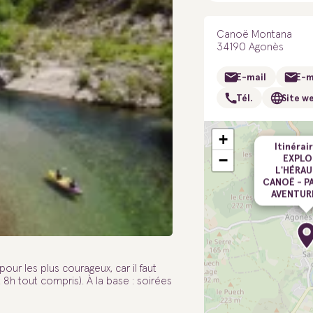
Canoë Montana
34190 Agonès
E-mail
E-m
Tél.
Site w
+
Itinérair
−
EXPLO
L'HÉRAU
CANOË - P
AVENTUR
our les plus courageux, car il faut
 8h tout compris). À la base : soirées