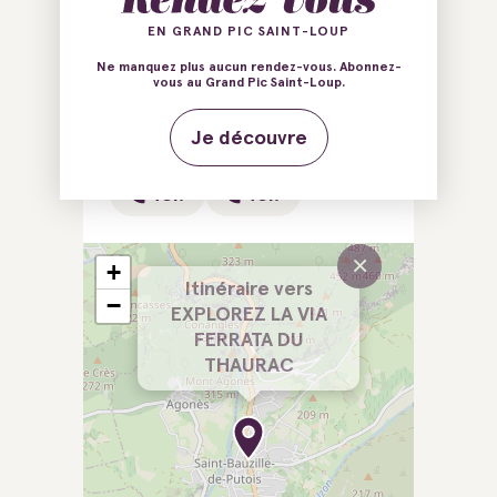
EN GRAND PIC SAINT-LOUP
34190 Saint-Bauzille-de-
Ne manquez plus aucun rendez-vous. Abonnez-
Putois
vous au Grand Pic Saint-Loup.
Je découvre
E-mail
E-mail
Tél.
Tél.
×
+
Itinéraire vers
−
EXPLOREZ LA VIA
FERRATA DU
THAURAC