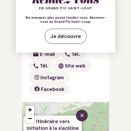
EN GRAND PIC SAINT-LOUP
Base de Roc'N River
Ne manquez plus aucun rendez-vous. Abonnez-
11 Avenue du Chemin Neuf
vous au Grand Pic Saint-Loup.
34190 Saint-Bauzille-de-
Je découvre
Putois
E-mail
Tél.
Tél.
Site web
Instagram
Facebook
+
×
−
Itinéraire vers
Initiation à la slackline