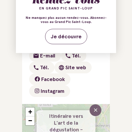
Ajouter au carnet de voyage
EN GRAND PIC SAINT-LOUP
Ne manquez plus aucun rendez-vous. Abonnez-
vous au Grand Pic Saint-Loup.
80 Impasse Puech Camp
Je découvre
34270 Lauret
E-mail
Tél.
Tél.
Site web
Facebook
Instagram
×
+
Itinéraire vers
−
L'art de la
dégustation -