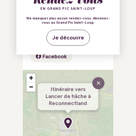
Fort
EN GRAND PIC SAINT-LOUP
34150 Viols-le-Fort
Ne manquez plus aucun rendez-vous. Abonnez-
vous au Grand Pic Saint-Loup.
E-mail
Tél.
Je découvre
Site web
Facebook
+
×
−
Itinéraire vers
Lancer de hâche à
Reconnectland