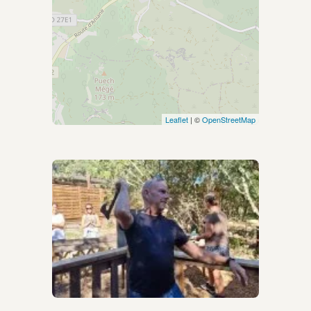
Leaflet
| ©
OpenStreetMap