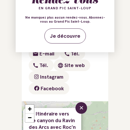
EN GRAND PIC SAINT-LOUP
Base de Roc'N River
Ne manquez plus aucun rendez-vous. Abonnez-
11 avenue du chemin neuf
vous au Grand Pic Saint-Loup.
34190 Saint-Bauzille-de-
Je découvre
Putois
E-mail
Tél.
Tél.
Site web
Instagram
Facebook
×
+
Itinéraire vers
−
Le canyon du Ravin
des Arcs avec Roc'n