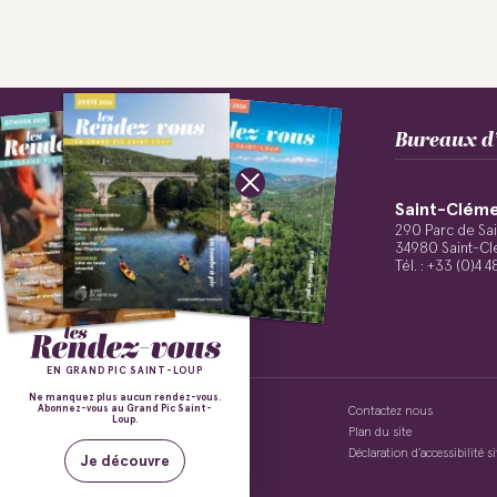
Bureaux d’
Spéléologie &
Balades guidées à
Challenge du Pic
Randonnées
Via ferrata &
Aventures
Sport
Le GRP Pic Saint-Loup
Salomé Cholet
Souterraines
Canyonning
deux roues
Saint-Loup
pédestres
Escalade
À Cheval
Saint-Cléme
Suivez-nous !
290 Parc de Sa
34980 Saint-Cl
Tél. : +33 (0)4 
EN GRAND PIC SAINT-LOUP
Ne manquez plus aucun rendez-vous.
Abonnez-vous au Grand Pic Saint-
Politique de confidentialité
Contactez nous
Loup.
Mentions légales
Plan du site
Conditions Générales de Vente
Déclaration d’accessibilité 
Je découvre