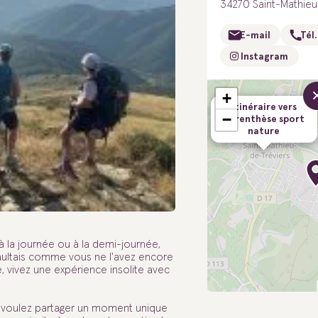
34270 Saint-Mathieu
E-mail
Tél.
Instagram
+
Itinéraire vers
−
Parenthèse sport
nature
 la journée ou à la demi-journée,
aultais comme vous ne l'avez encore
, vivez une expérience insolite avec
us voulez partager un moment unique