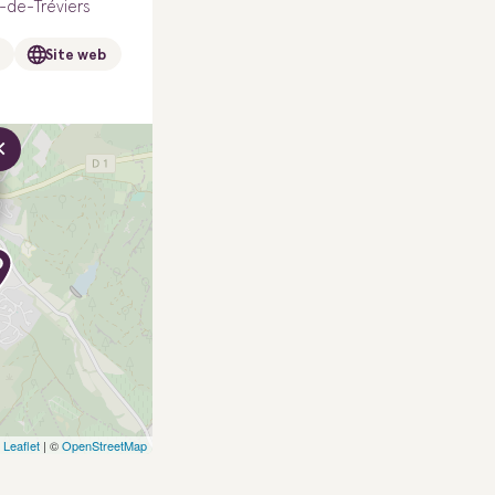
-de-Tréviers
Site web
×
Leaflet
| ©
OpenStreetMap