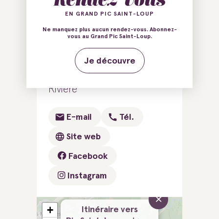
Ajouter au carnet de voyage
EN GRAND PIC SAINT-LOUP
Ne manquez plus aucun rendez-vous. Abonnez-
vous au Grand Pic Saint-Loup.
290 Avenue de Saint-
Je découvre
Sauveur
34980 Saint-Clément-de-
Rivière
E-mail
Tél.
Site web
Facebook
Instagram
×
+
Itinéraire vers