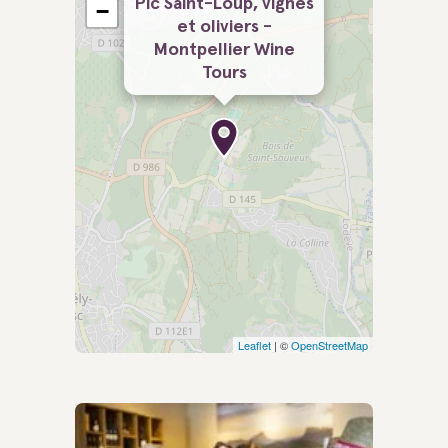
Pic Saint-Loup, vignes
−
et oliviers -
Montpellier Wine
Tours
Leaflet
| ©
OpenStreetMap