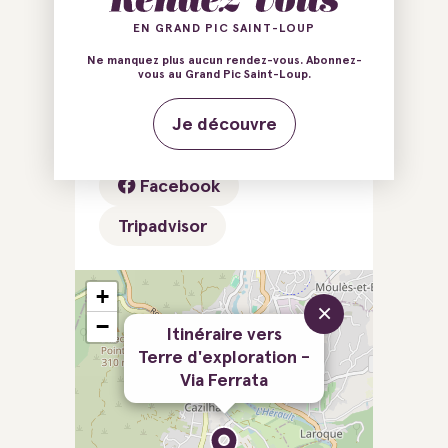
Terre d'exploration
EN GRAND PIC SAINT-LOUP
34190 Cazilhac
Ne manquez plus aucun rendez-vous. Abonnez-
vous au Grand Pic Saint-Loup.
E-mail
Tél.
Je découvre
Site web
Facebook
Tripadvisor
+
×
−
Itinéraire vers
Terre d'exploration -
Via Ferrata