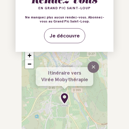
E-mail
Tél.
EN GRAND PIC SAINT-LOUP
Site web
Ne manquez plus aucun rendez-vous. Abonnez-
vous au Grand Pic Saint-Loup.
Facebook
Instagram
Je découvre
+
−
×
Itinéraire vers
Virée Mobythérapie