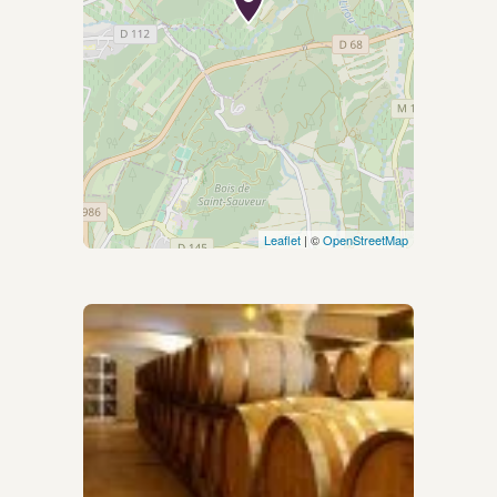
Leaflet
| ©
OpenStreetMap