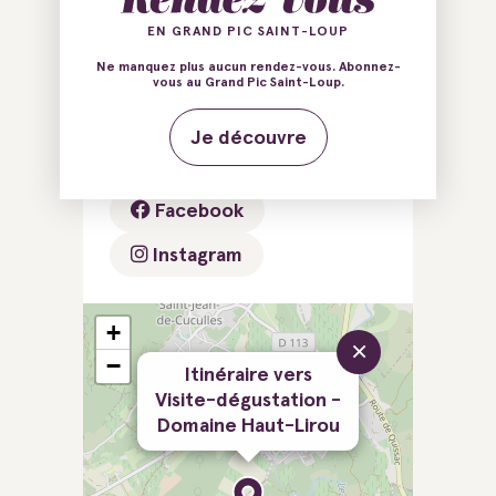
EN GRAND PIC SAINT-LOUP
34270 Le Triadou
Ne manquez plus aucun rendez-vous. Abonnez-
vous au Grand Pic Saint-Loup.
E-mail
Tél.
Je découvre
Tél.
Site web
Facebook
Instagram
+
×
−
Itinéraire vers
Visite-dégustation -
Domaine Haut-Lirou