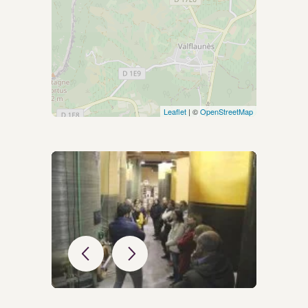
Leaflet
| ©
OpenStreetMap