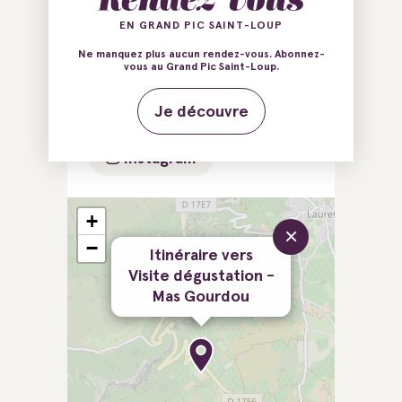
EN GRAND PIC SAINT-LOUP
E-mail
Tél.
Ne manquez plus aucun rendez-vous. Abonnez-
vous au Grand Pic Saint-Loup.
Tél.
Site web
Je découvre
Facebook
Instagram
+
×
−
Itinéraire vers
Visite dégustation -
Mas Gourdou