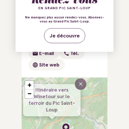
EN GRAND PIC SAINT-LOUP
290 Avenue de Saint-
Ne manquez plus aucun rendez-vous. Abonnez-
Sauveur
vous au Grand Pic Saint-Loup.
34980 Saint-Clément-de-
Je découvre
Rivière
E-mail
Tél.
Site web
×
+
Itinéraire vers
−
Winetour sur le
terroir du Pic Saint-
Loup