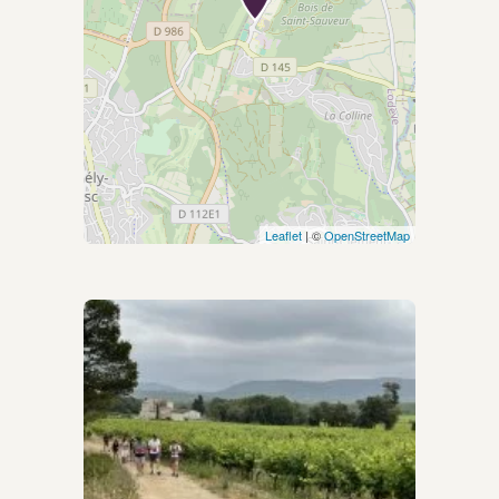
Leaflet
| ©
OpenStreetMap