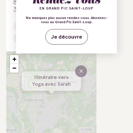
8 Avenue des Baronnes
34730 Prades-le-Lez
EN GRAND PIC SAINT-LOUP
Ne manquez plus aucun rendez-vous. Abonnez-
vous au Grand Pic Saint-Loup.
E-mail
Tél.
Je découvre
Site web
+
−
×
Itinéraire vers
Yoga avec Sarah