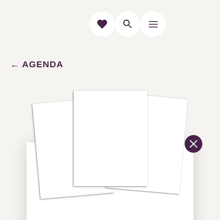
AGENDA
Tout l'agenda
Toutes les manifestations en
Grand Pic Saint-Loup d'un
coup d'oeil.
Envie de sortir
?