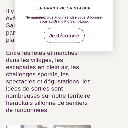
EN GRAND PIC SAINT-LOUP
Il y a sûrement des évènements
en Grand Pic Saint-Loup et chez
Ne manquez plus aucun rendez-vous. Abonnez-
vous au Grand Pic Saint-Loup.
nos partenaires qui sauront vous
plaire.
Je découvre
Entre les fêtes et marchés dans
les villages, les escapades en
plein air, les challenges sportifs,
les spectacles et dégustations,
les idées de sorties sont
nombreuses sur notre territoire
héraultais sillonné de sentiers de
randonnées.