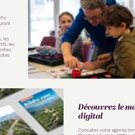
 Pic
uront
, les
ifs, les
orties
ltais
Découvrez le m
digital
Consultez votre agenda trimes