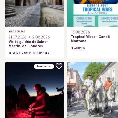
Visite guidée
13.08.2026
Tropical Vibes - Canoë
21.07.2026
12.08.2026
Montana
Visite guidée de Saint-
Martin-de-Londres
AGONÈS
SAINT-MARTIN-DE-LONDRES
Réservation