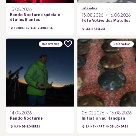
Fête votive
13.08.2026
Rando Nocturne spéciale
13.08.2026
16.08.2026
étoiles filantes
Fête Votive des Matelles
FERRIÈRES-LES-VERRERIES
LES MATELLES
Réservation
Réservation
14.08.2026
06.02.2026
16.08.2026
Rando Nocturne
Initiation au Handpan
MAS-DE-LONDRES
SAINT-MARTIN-DE-LONDRES