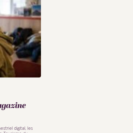
agazine
triel digital, les