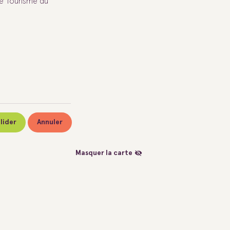
de Tourisme du
lider
Annuler
Masquer la carte