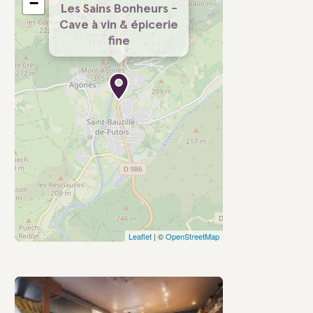
−
Les Sains Bonheurs -
Cave à vin & épicerie
fine
Leaflet
| ©
OpenStreetMap