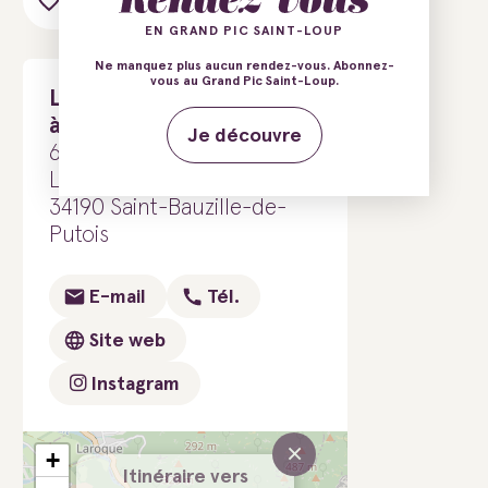
Ajouter au carnet de voyage
EN GRAND PIC SAINT-LOUP
Ne manquez plus aucun rendez-vous. Abonnez-
vous au Grand Pic Saint-Loup.
Les Sains Bonheurs - Cave
à vin & épicerie fine
Je découvre
634 avenue du chemin neuf
Les Sains Bonheurs
34190 Saint-Bauzille-de-
Putois
E-mail
Tél.
Site web
Instagram
×
+
Itinéraire vers