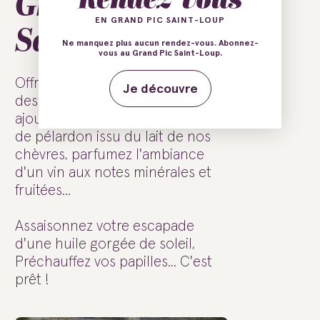
Grand Pic
Saint-Loup...
EN GRAND PIC SAINT-LOUP
Ne manquez plus aucun rendez-vous. Abonnez-
vous au Grand Pic Saint-Loup.
Offrez-vous la douceur dorée
Je découvre
des miels de nos garrigues,
ajoutez une pincée embaumante
de pélardon issu du lait de nos
chèvres, parfumez l'ambiance
d'un vin aux notes minérales et
fruitées...
Assaisonnez votre escapade
d'une huile gorgée de soleil,
Préchauffez vos papilles... C'est
prêt !