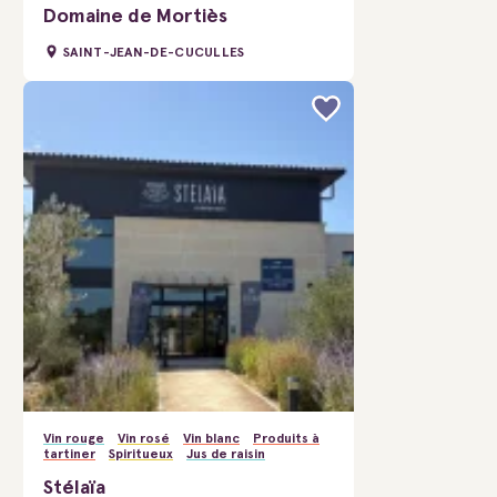
Domaine de Mortiès
SAINT-JEAN-DE-CUCULLES
Vin rouge
Vin rosé
Vin blanc
Produits à
tartiner
Spiritueux
Jus de raisin
Stélaïa