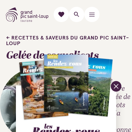
RECETTES & SAVEURS DU GRAND PIC SAINT-
LOUP
Gelée de coquelicots
Recette
printanière
de la gelée de
coquelicots
par Alicia
Koch -
Sauvageonne