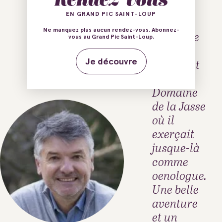
EN GRAND PIC SAINT-LOUP
En 2008
Ne manquez plus aucun rendez-vous. Abonnez-
Bruno Le
vous au Grand Pic Saint-Loup.
Breton
reprenait
Je découvre
le
Domaine
de la Jasse
où il
exerçait
jusque-là
comme
oenologue.
Une belle
aventure
et un