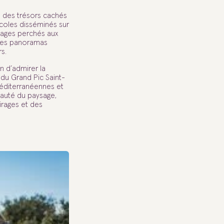
re des trésors cachés
ticoles disséminés sur
llages perchés aux
 les panoramas
s.
n d’admirer la
e du Grand Pic Saint-
méditerranéennes et
beauté du paysage,
irages et des