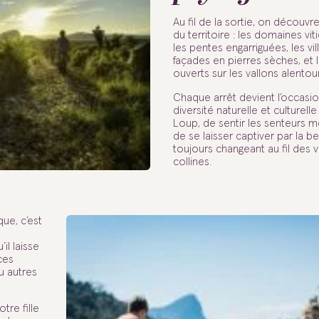
Au fil de la sortie, on découv
du territoire : les domaines vi
les pentes engarriguées, les vi
façades en pierres sèches, et
ouverts sur les vallons alentour
Chaque arrêt devient l’occasio
diversité naturelle et culturell
Loup, de sentir les senteurs 
de se laisser captiver par la 
toujours changeant au fil des v
collines.
ue, c’est
il laisse
ces
u autres
tre fille