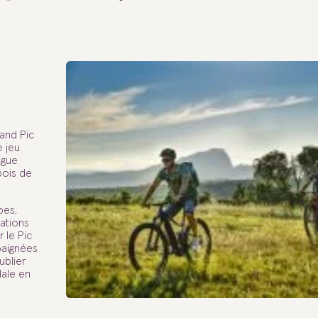
and Pic
 jeu
igue
bois de
bes,
ations
 le Pic
 baignées
ublier
dale en