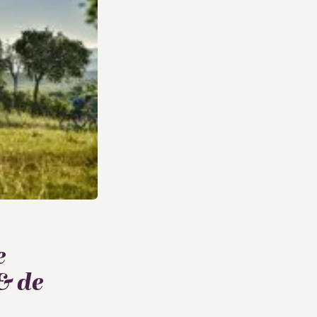
e
& de