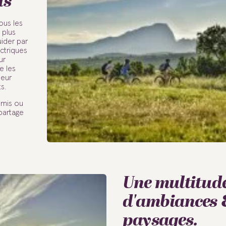
us
ous les
 plus
uider par
ctriques
ur
e les
leur
s.
amis ou
partage
Une multitud
d'ambiances 
paysages.