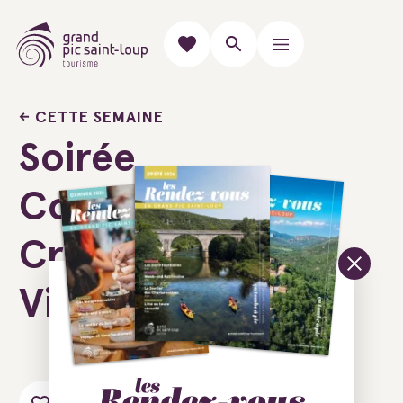
CETTE SEMAINE
Soirée
Coquillages,
Crustacés &
Vins