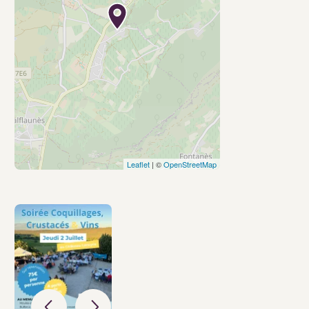
Leaflet
| ©
OpenStreetMap