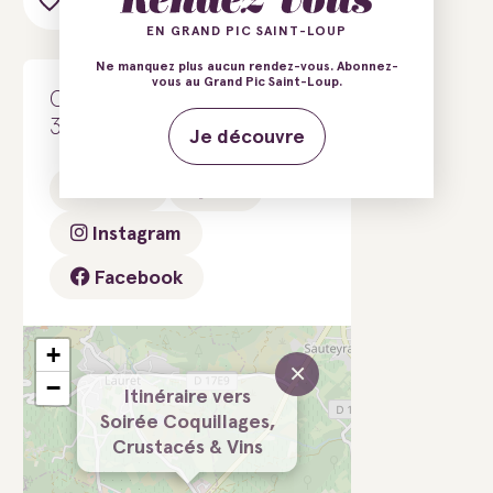
Ajouter au carnet de voyage
EN GRAND PIC SAINT-LOUP
Ne manquez plus aucun rendez-vous. Abonnez-
vous au Grand Pic Saint-Loup.
Château Lancyre
34270 Valflaunès
Je découvre
E-mail
Tél.
Instagram
Facebook
+
×
−
Itinéraire vers
Soirée Coquillages,
Crustacés & Vins